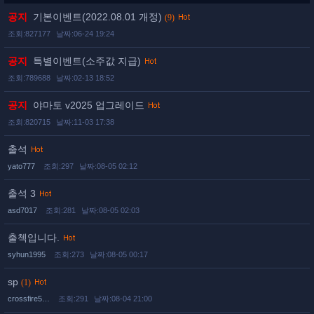
공지
기본이벤트(2022.08.01 개정)
(9)
조회:827177
날짜:06-24 19:24
공지
특별이벤트(소주값 지급)
조회:789688
날짜:02-13 18:52
공지
야마토 v2025 업그레이드
조회:820715
날짜:11-03 17:38
출석
yato777
조회:297
날짜:08-05 02:12
출석 3
asd7017
조회:281
날짜:08-05 02:03
출첵입니다.
syhun1995
조회:273
날짜:08-05 00:17
sp
(1)
crossfire5…
조회:291
날짜:08-04 21:00