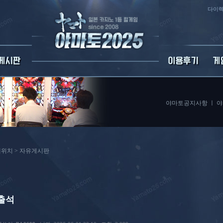
다이렉
야마토공지사항
ㅣ
야
위치 >
자유게시판
출석