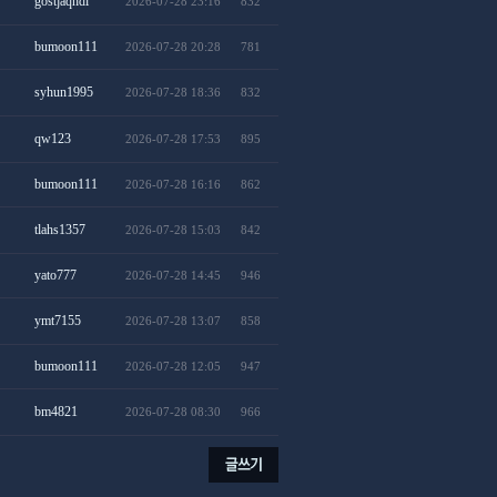
gostjaqhdl
2026-07-28 23:16
832
bumoon111
2026-07-28 20:28
781
syhun1995
2026-07-28 18:36
832
qw123
2026-07-28 17:53
895
bumoon111
2026-07-28 16:16
862
tlahs1357
2026-07-28 15:03
842
yato777
2026-07-28 14:45
946
ymt7155
2026-07-28 13:07
858
bumoon111
2026-07-28 12:05
947
bm4821
2026-07-28 08:30
966