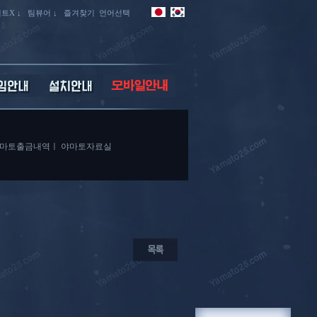
트X ↓
팀뷰어 ↓
즐겨찾기
언어선택
마토출금내역
ㅣ
야마토자료실