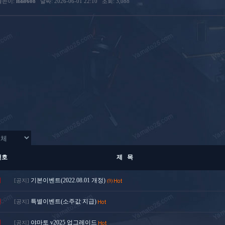
글쓴이:
lbh0608
날짜: 2026-06-01 22:10
조회: 3,088
번호
제 목
지
기본이벤트(2022.08.01 개정)
[공지]
(9)
지
특별이벤트(소주값 지급)
[공지]
지
야마토 v2025 업그레이드
[공지]