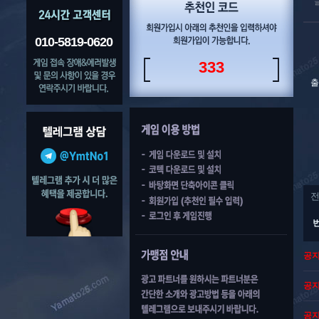
010-5819-0620
333
출
공
공
공