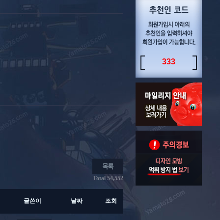
333
Total 54,552
글쓴이
날짜
조회