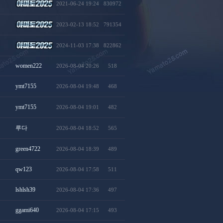
2021-06-24 19:24
830972
2023-02-13 18:52
791354
2024-11-03 17:38
822862
women222
2026-08-04 20:26
518
ymt7155
2026-08-04 19:48
468
ymt7155
2026-08-04 19:01
482
루다
2026-08-04 18:52
565
green4722
2026-08-04 18:39
489
qw123
2026-08-04 17:58
511
lshlsh39
2026-08-04 17:36
497
ggami640
2026-08-04 17:15
493