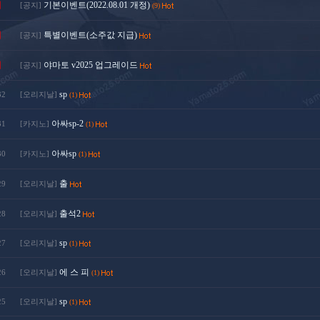
지
기본이벤트(2022.08.01 개정)
[공지]
(9)
지
특별이벤트(소주값 지급)
[공지]
지
야마토 v2025 업그레이드
[공지]
sp
32
[오리지날]
(1)
아싸sp-2
31
[카지노]
(1)
아싸sp
30
[카지노]
(1)
출
29
[오리지날]
출석2
28
[오리지날]
sp
27
[오리지날]
(1)
에 스 피
26
[오리지날]
(1)
sp
25
[오리지날]
(1)