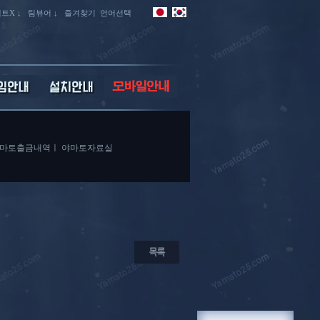
트X ↓
팀뷰어 ↓
즐겨찾기
언어선택
마토출금내역
ㅣ
야마토자료실