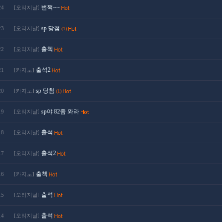
번쩍~~
24
[오리지날]
sp 당첨
23
[오리지날]
(1)
출첵
22
[오리지날]
출석2
21
[카지노]
sp 당첨
20
[카지노]
(1)
sp야 82좀 와라
19
[오리지날]
출석
18
[오리지날]
출석2
17
[오리지날]
출첵
16
[카지노]
출석
15
[오리지날]
출석
14
[오리지날]