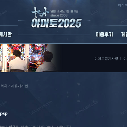
다이렉
야마토공지사항
ㅣ
야
위치 >
자유게시판
spsp
글쓴이:
마구로
날짜: 2026-05-03 09:43
조회: 4,776