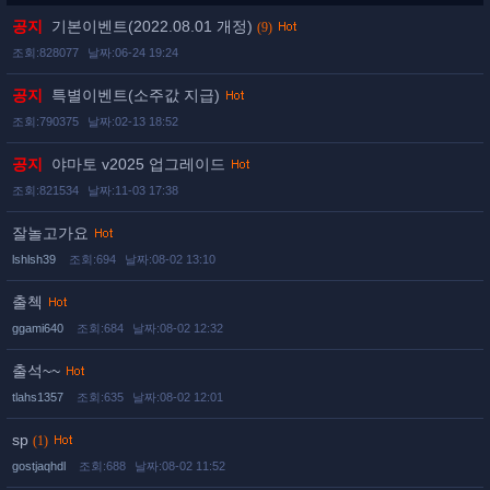
공지
기본이벤트(2022.08.01 개정)
(9)
조회:828077
날짜:06-24 19:24
공지
특별이벤트(소주값 지급)
조회:790375
날짜:02-13 18:52
공지
야마토 v2025 업그레이드
조회:821534
날짜:11-03 17:38
잘놀고가요
lshlsh39
조회:694
날짜:08-02 13:10
출첵
ggami640
조회:684
날짜:08-02 12:32
출석~~
tlahs1357
조회:635
날짜:08-02 12:01
sp
(1)
gostjaqhdl
조회:688
날짜:08-02 11:52