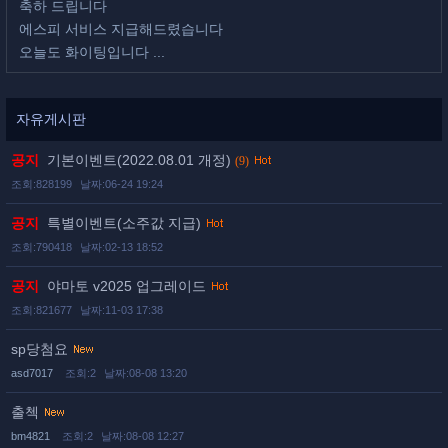
축하 드립니다
에스피 서비스 지급해드렸습니다
오늘도 화이팅입니다 ...
자유게시판
공지
기본이벤트(2022.08.01 개정)
(9)
조회:828199
날짜:06-24 19:24
공지
특별이벤트(소주값 지급)
조회:790418
날짜:02-13 18:52
공지
야마토 v2025 업그레이드
조회:821677
날짜:11-03 17:38
sp당첨요
asd7017
조회:2
날짜:08-08 13:20
출첵
bm4821
조회:2
날짜:08-08 12:27