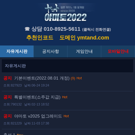
☎ 상담 010-8925-5611
(클릭시 전화연결)
추천인코드
도메인
ymtand.com
자유게시판
공지사항
게임안내
모바일안내
자유게시판
공지
기본이벤트(2022.08.01 개정)
(9)
조회:827923
날짜:06-24 19:24
공지
특별이벤트(소주값 지급)
조회:790132
날짜:02-13 18:52
공지
야마토 v2025 업그레이드
조회:821229
날짜:11-03 17:38