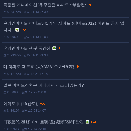
극장판 애니메이션 '우주전함 야마토 ~부활편~
조회:237850
날짜:01-13 23:30
온라인야마토 야마토3 릴게임 사이트 (야마토2012) 이벤트 공지 입
니다..
조회:206051
날짜:01-13 15:03
온라인야마토 잭팟 동영상
조회:233275
날짜:01-11 21:33
대 야마토 제로호 (大YAMATO ZERO號)
조회:171358
날짜:12-31 16:16
일본 야마토전함은 어디에서 건조 되였는가?
조회:80836
날짜:12-27 23:38
야마토 [山都(산도),
조회:36194
날짜:12-23 14:07
日戰艦(일전함) 야마토號(호) 殘骸(잔해)발견
조회:37614
날짜:12-14 22:10