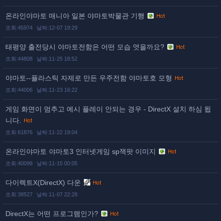
온라인야마토 매니아 일본 야마토박물관 기행
조회:45974
날짜:12-07 19:29
태평양 출전당시 야마토전함은 어떤 모습 엿을까요?
조회:44808
날짜:11-25 18:52
야마토--플라스틱 자제로 만든 우주전함 야마토호 모형
조회:44006
날짜:11-23 16:22
게임 화면이 멈추고 예시 플레이 안되는 경우 - DirectX 설치 하심 됩
니다.
조회:61876
날짜:11-22 19:04
온라인야마토 야마토3 인터넷게임 sp잭팟 이미지
조회:40098
날짜:11-15 00:05
다이렉트X(DirectX) 다운
조회:38527
날짜:11-07 22:28
DirectX는 어떤 프로그램인가?